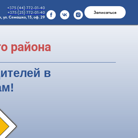
+375 (44) 772-01-40
Записаться
+375 (25) 772-01-40
к, ул. Семашко, 15, оф. 29
о района
дителей в
ам!