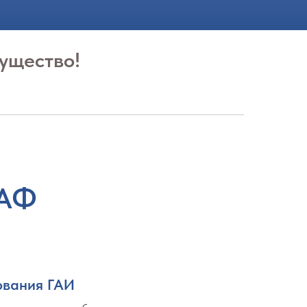
ущество!
ААФ
ования ГАИ