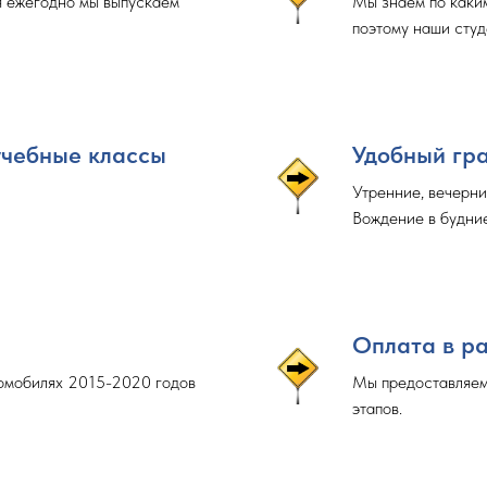
я ежегодно мы выпускаем
Мы знаем по каки
поэтому наши студ
учебные классы
Удобный гр
Утренние, вечерни
Вождение в будние
Оплата в р
томобилях 2015-2020 годов
Мы предоставляем
этапов.